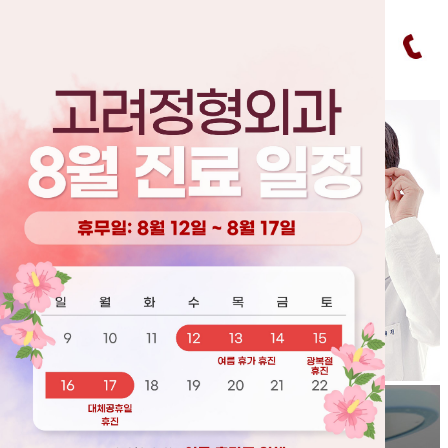
창닫기
오늘하루 이창을 열지 않기