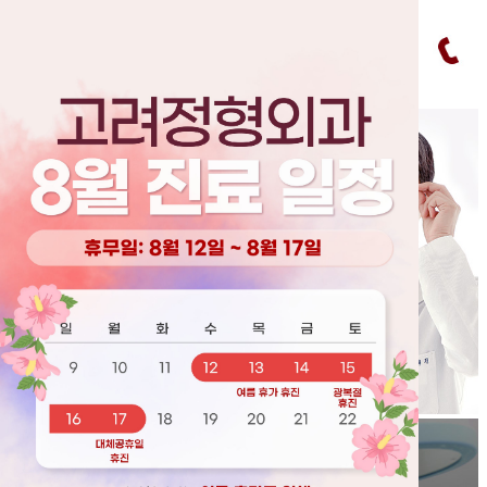
창닫기
오늘하루 이창을 열지 않기