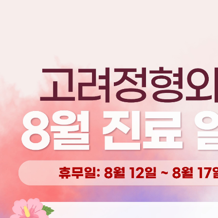
상담 및 문의
042.716.1006
병원소개
치료질
자주하는질
커뮤니티
번호