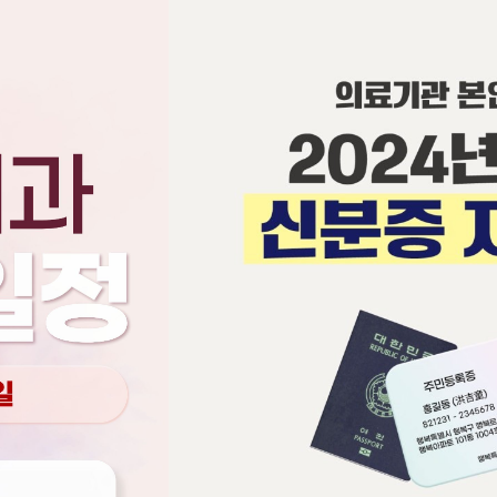
로
환
치료시스템
치료사례
문
자주 묻는 질문