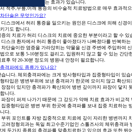
시키고 통증을 제거하는 효과가 있습니다.
서 척추,무릎,어깨 통증의 비수술적 치료방법으로 매우 효과적으
차단술은 무엇인가요?
 디스크에서 허리 통증을 일으키는 원인은 디스크에 의해 신경
키기도 합니다.
염증의 치료가 허리 디스크의 치료에 중요한 부분이라고 할 수 있
 디스크 환자에서 허리 통증이 좋아졌다가 나빠졌다를 반복하는 
 차단술이란 염증을 가라앉히는 약물을 신경 주변에 주입하여 
법으로 보통 5-10분정도 걸리고, 입원하지 않고 할 수 있는 간단
치료후 약 20-30분 정도의 병원내 안정이 필요합니다.
충격파에도 종류가 있나요?
맞습니다. 체외충격파에는 크게 방사형타입과 집중형타입이 있습
형타입은 병변부위에 보낸 충격파가 한곳에 모이지 않고 확산되는
 장점이 있지만 충격파가 확산되어 병변 깊이까지 파장이 닿지 
합니다.
 파장이 퍼져 나가기 때문에 그 강도가 약해 치료 효과가 비교적 
 집중형타입은 병변 부위 한곳에 충격파를 보내 집중 치료하는 
니다.
 부위 포인트를 자방 집중적으로 치료에 깊이 자리한 병변까지 
 고려정형외과는 독일 최고수준기업인 스톨즈사의 체위충격파 방
맞게 두가지 종류의 충격파를 맞춤치료하고 있으며 효과 또한 뛰