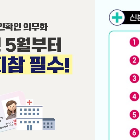
그인
회원가
치료후
오시는
입
기
길
커뮤니티
> 커뮤니티 >
자주하는질문