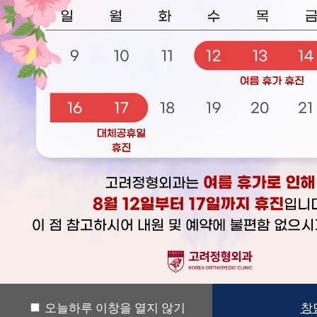
1
[주
공지사항
본원
답변
많은
포토갤러리
2
타병
네 
TV출연동영상
답변
지고
단,
고객의소리
3
도수
네 
자주하는질문
환자
답변
교정
단 
4
신경
신경
일반
하여
이 
답변
그러
특별
특히
오늘하루 이창을 열지 않기
창