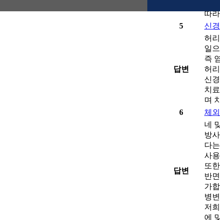
완화
따라
5
신경
허리
일으
즉 
답변
허리
신경
치료
며 
6
체외
네 
방사
다는
사용
또한
답변
반면
가합
병변
저희
에 