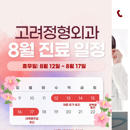
창닫기
오늘하루 이창을 열지 않기